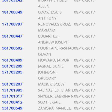
501703242
MURPHY, TODD
08-16-2017
ALLEN
181700349
COOK, LOUIS
08-16-2017
ANTHONY
171700797
RENOVALES CRUZ,
08-16-2017
MARIANO
581700447
EDUARTEZ,
08-16-2017
ANDREW JOSEPH
561700502
FOUNTAIN, RASHAD
08-16-2017
DEVON
161700409
HOWARD, JAIPUR
08-16-2017
501703209
JAGPAL, SUNIL
08-16-2017
571703205
JOHNSON,
08-16-2017
GREGORY
501703207
MACK, CISCELY
08-16-2017
131701985
SALINAS, ESTEFANIE
08-16-2017
531701017
SNYDER, SABRINA R
08-16-2017
161700412
SCOTT, GAIL
08-16-2017
551700549
ZAMORA, MANUEL
08-16-2017