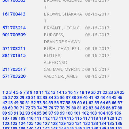
561700503
BROWN, RAGLAND
08-16-2017
T
161700413
BROWN, SHAKARA
08-16-2017
T
571703214
BRYANT , LEON C
08-16-2017
901700509
BURGESS,
08-16-2017
DEANDRE SHAWN
571703211
BUSH, CHARLES L
08-16-2017
381701315
BUTLER,
08-16-2017
ALPHONSO
211703517
CALIMAN, MYRON D
08-16-2017
571703220
VALDNER, JAMES
08-16-2017
1
2
3
4
5
6
7
8
9
10
11
12
13
14
15
16
17
18
19
20
21
22
23
24
25
26
27
28
29
30
31
32
33
34
35
36
37
38
39
40
41
42
43
44
45
46
47
48
49
50
51
52
53
54
55
56
57
58
59
60
61
62
63
64
65
66
67
68
69
70
71
72
73
74
75
76
77
78
79
80
81
82
83
84
85
86
87
88
89
90
91
92
93
94
95
96
97
98
99
100
101
102
103
104
105
106
107
108
109
110
111
112
113
114
115
116
117
118
119
120
121
122
123
124
125
126
127
128
129
130
131
132
133
134
135
136
137
138
139
140
141
142
143
144
145
146
147
148
149
150
151