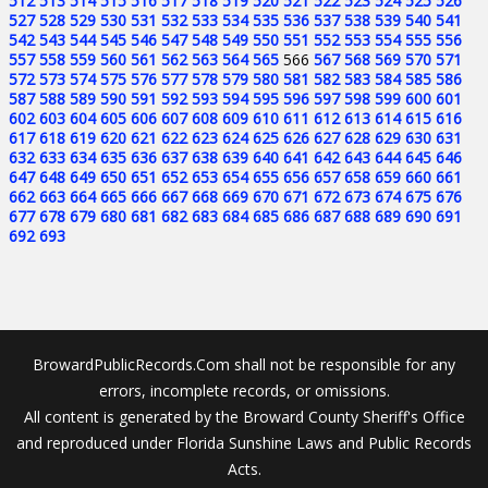
512
513
514
515
516
517
518
519
520
521
522
523
524
525
526
527
528
529
530
531
532
533
534
535
536
537
538
539
540
541
542
543
544
545
546
547
548
549
550
551
552
553
554
555
556
557
558
559
560
561
562
563
564
565
566
567
568
569
570
571
572
573
574
575
576
577
578
579
580
581
582
583
584
585
586
587
588
589
590
591
592
593
594
595
596
597
598
599
600
601
602
603
604
605
606
607
608
609
610
611
612
613
614
615
616
617
618
619
620
621
622
623
624
625
626
627
628
629
630
631
632
633
634
635
636
637
638
639
640
641
642
643
644
645
646
647
648
649
650
651
652
653
654
655
656
657
658
659
660
661
662
663
664
665
666
667
668
669
670
671
672
673
674
675
676
677
678
679
680
681
682
683
684
685
686
687
688
689
690
691
692
693
BrowardPublicRecords.Com shall not be responsible for any
errors, incomplete records, or omissions.
All content is generated by the Broward County Sheriff's Office
and reproduced under Florida Sunshine Laws and Public Records
Acts.