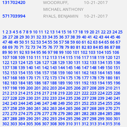
131702420
WOODRUFF,
10-21-2017
MICHAEL ANTHONY
571703994
RYALS, BENJAMIN
10-21-2017
1
2
3
4
5
6
7
8
9
10
11
12
13
14
15
16
17
18
19
20
21
22
23
24
25
26
27
28
29
30
31
32
33
34
35
36
37
38
39
40
41
42
43
44
45
46
47
48
49
50
51
52
53
54
55
56
57
58
59
60
61
62
63
64
65
66
67
68
69
70
71
72
73
74
75
76
77
78
79
80
81
82
83
84
85
86
87
88
89
90
91
92
93
94
95
96
97
98
99
100
101
102
103
104
105
106
107
108
109
110
111
112
113
114
115
116
117
118
119
120
121
122
123
124
125
126
127
128
129
130
131
132
133
134
135
136
137
138
139
140
141
142
143
144
145
146
147
148
149
150
151
152
153
154
155
156
157
158
159
160
161
162
163
164
165
166
167
168
169
170
171
172
173
174
175
176
177
178
179
180
181
182
183
184
185
186
187
188
189
190
191
192
193
194
195
196
197
198
199
200
201
202
203
204
205
206
207
208
209
210
211
212
213
214
215
216
217
218
219
220
221
222
223
224
225
226
227
228
229
230
231
232
233
234
235
236
237
238
239
240
241
242
243
244
245
246
247
248
249
250
251
252
253
254
255
256
257
258
259
260
261
262
263
264
265
266
267
268
269
270
271
272
273
274
275
276
277
278
279
280
281
282
283
284
285
286
287
288
289
290
291
292
293
294
295
296
297
298
299
300
301
302
303
304
305
306
307
308
309
310
311
312
313
314
315
316