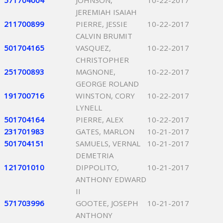
571704004
JOHNSON,
10-22-2017
JEREMIAH ISAIAH
211700899
PIERRE, JESSIE
10-22-2017
CALVIN BRUMIT
501704165
VASQUEZ,
10-22-2017
CHRISTOPHER
251700893
MAGNONE,
10-22-2017
GEORGE ROLAND
191700716
WINSTON, CORY
10-22-2017
LYNELL
501704164
PIERRE, ALEX
10-22-2017
231701983
GATES, MARLON
10-21-2017
501704151
SAMUELS, VERNAL
10-21-2017
DEMETRIA
121701010
DIPPOLITO,
10-21-2017
ANTHONY EDWARD
II
571703996
GOOTEE, JOSEPH
10-21-2017
ANTHONY